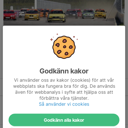
Racing körs på asfaltsbana, och vår närmaste bana är
Drivecenter Arena i Fällfors. Inom Skellefteå MS har vi främst
aktiva förare inom långlopp/endurance (Bengt Astergren
Trophy), Legends, Formel Vee och Time Attack.
Godkänn kakor
Vi använder oss av kakor (cookies) för att vår
webbplats ska fungera bra för dig. De används
Kommande aktiviteter
även för webbanalys i syfte att hjälpa oss att
förbättra våra tjänster.
Så använder vi cookies
Inga aktiviteter inbokade
Godkänn alla kakor