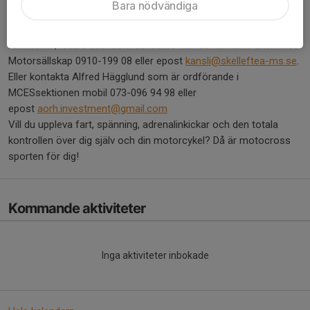
Bara nödvändiga
Vart kan jag vända mig?
Är du intresserad att börja med Motocross som förare,
funktionär, ledare eller som åskådare kan du kontakta Skellefteå
Motorsällskap 0910-199 08 eller epost
kansli@skelleftea-ms.se
.
Eller kontakta Alfred Hägglund som är ordförande i
MCESsektionen mobil 073-096 94 98 eller
epost
aorh.investment@gmail.com
Vill du uppleva fart, spänning, adrenalinkickar och den totala
kontrollen över dig själv och din motorcykel? Då är motocross
sporten för dig!
Kommande aktiviteter
Inga aktiviteter inbokade