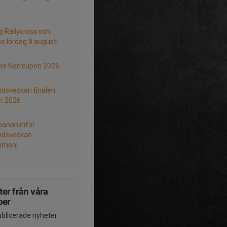
g Rallycross och
ce lördag 8 augusti
 vi! Norrcupen 2026
ndsveckan finalen
at 2026
 banan inför
ndsveckan -
mmen!
er från våra
per
ublicerade nyheter