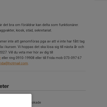
 är det bra om föräldrar kan delta som funktionärer.
ggvakter, kiosk, städ, sekretariat.
er inte att genomföras pga av att vi inte har fått tag
a i kursen. Vi hoppas det ska lösa sig till nästa år och
27. Vill du veta mer hör av dig till
e
eller ring 0910-19908 eller till Frida mob 073-097 67
rida@hotmail.com
.
eter
Inga aktiviteter inbokade