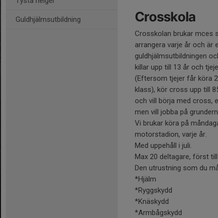
Tysta helger
Crosskola
Guldhjälmsutbildning
Crosskolan brukar mces 
arrangera varje år och är 
guldhjälmsutbildningen och 
killar upp till 13 år och tjej
(Eftersom tjejer får köra 2
klass), kör cross upp till 
och vill börja med cross, el
men vill jobba på grunderna
Vi brukar köra på måndag
motorstadion, varje år.
Med uppehåll i juli.
Max 20 deltagare, först till 
Den utrustning som du må
*Hjälm
*Ryggskydd
*Knäskydd
*Armbågskydd