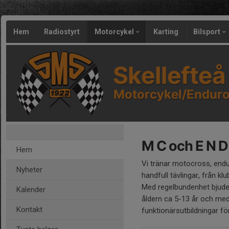
Hem
Radiostyrt
Motorcykel
Karting
Bilsport
Skellefte
Motorcykel/Enduro
M C och E N D
Hem
Vi tränar motocross, endu
Nyheter
handfull tävlingar, från klub
Med regelbundenhet bjuder 
Kalender
åldern ca 5-13 år och med
Kontakt
funktionärsutbildningar 