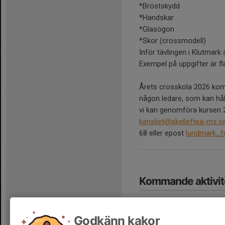
*Bröstskydd
*Handskar
*Glasögon
*Skor (crossmodell)
Inför tävlingen i Klutmark
Exempel på uppgifter är fla
Årets crosskola 2026 komm
någon ledare, som kan håll
vi kan genomföra kursen 20
kansliet@skelleftea-ms.s
68 eller epost
lundmark_f
Kommande aktivit
Godkänn kakor