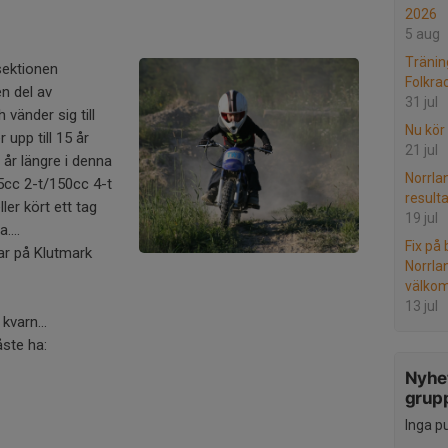
2026
5 aug
Tränin
sektionen
Folkra
en del av
31 jul
vänder sig till
Nu kör
er upp till 15 år
21 jul
 år längre i denna
Norrla
85cc 2-t/150cc 4-t
result
ler kört ett tag
19 jul
....
Fix på
ar på Klutmark
Norrla
välko
13 jul
kvarn...
ste ha:
Nyhet
grup
Inga p