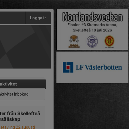
Logga in
aktivitet
aktivitet inbokad
er från Skellefteå
rsällskap
cetävling 22 augusti