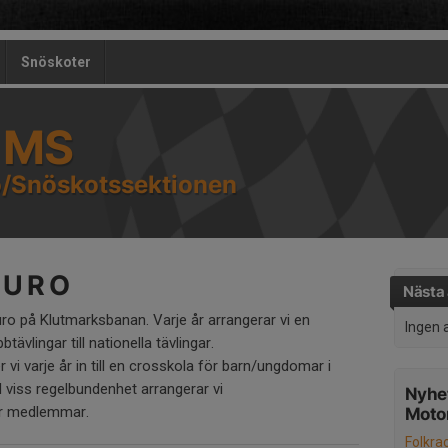
Snöskoter
å MS
/Snöskotssektionen
 U R O
Nästa 
ro på Klutmarksbanan. Varje år arrangerar vi en
Ingen 
btävlingar till nationella tävlingar.
vi varje år in till en crosskola för barn/ungdomar i
 viss regelbundenhet arrangerar vi
Nyhet
för medlemmar.
Moto
Folkra