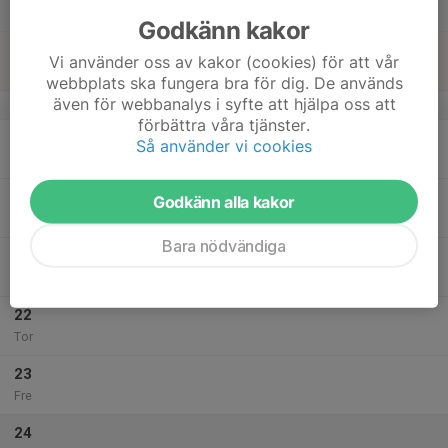
Lör
Godkänn kakor
18
Vi använder oss av kakor (cookies) för att vår
Sön
webbplats ska fungera bra för dig. De används
även för webbanalys i syfte att hjälpa oss att
v.4
förbättra våra tjänster.
19
Så använder vi cookies
Mån
20
Godkänn alla kakor
Tis
Bara nödvändiga
21
Ons
22
Tor
23
Fre
24