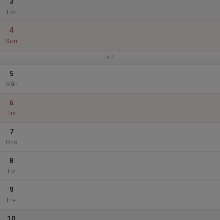
3
Lör
4
Sön
v.2
5
Mån
6
Tis
7
Ons
8
Tor
9
Fre
10