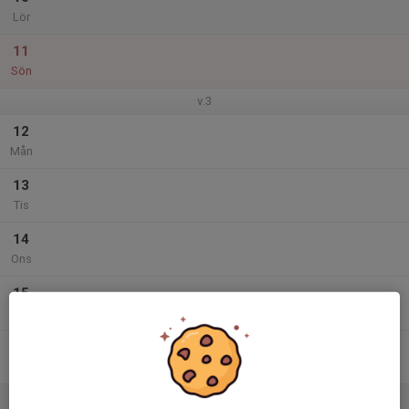
Lör
11
Sön
v.3
12
Mån
13
Tis
14
Ons
15
Tor
16
Fre
17