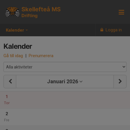
Skellefteå MS
Drifting
Logga in
Kalender
Kalender
Gå till idag
|
Prenumerera
Januari 2026
1
Tor
2
Fre