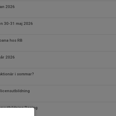
kan 2026
n 30-31 maj 2026
ybana hos RB
går 2026
unktionär i sommar?
licensutbildning
ensutbildning Racing