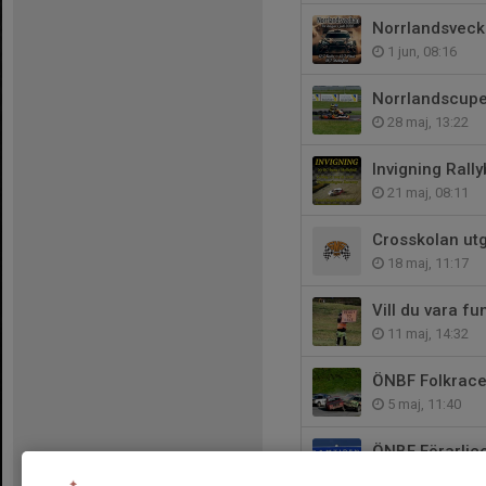
Norrlandsvec
1 jun, 08:16
Norrlandscupe
28 maj, 13:22
Invigning Rall
21 maj, 08:11
Crosskolan ut
18 maj, 11:17
Vill du vara f
11 maj, 14:32
ÖNBF Folkrace
5 maj, 11:40
ÖNBF Förarlic
4 maj, 10:34