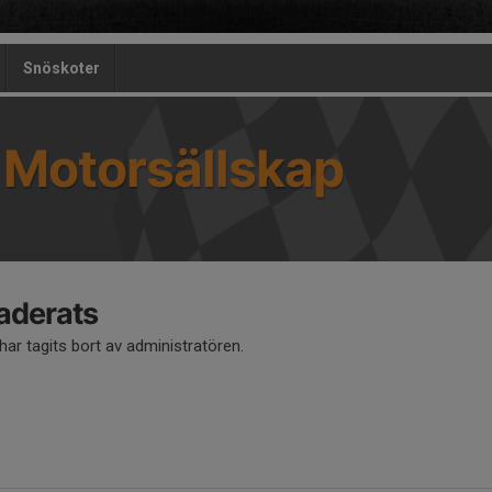
Snöskoter
 Motorsällskap
aderats
ar tagits bort av administratören.