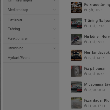
Om föreningen
Folkracetävlin
Medlemskap
Igår, 08:25
Tävlingar
Träning Rallyc
31 jul, 07:46
Träning
Nu kör vi! Nor
Funktionärer
21 jul, 09:17
Utbildning
Norrlandsvecka
Hyrkart/Event
19 jul, 13:35
Fix på banan 
13 jul, 10:57
Midsommartävli
22 jun, 08:33
Fixardagar Klu
11 jun, 17:11