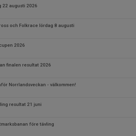
g 22 augusti 2026
ross och Folkrace lördag 8 augusti
rcupen 2026
n finalen resultat 2026
inför Norrlandsveckan - välkommen!
ng resultat 21 juni
tmarksbanan före tävling