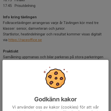
16.15 Finaler
17.45 Prisutdelning
Info kring tävlingen
Folkracetävlingen arrangeras varje år.Tävlingen kör med tre
klasser: senior, damveteran och junior.
Startlistor, heatindelningar och resultat kommer visas digitalt
via
https://raceoffice.se
Praktiskt
Samåkning uppmanas och bilar parkeras på stora parkeringen
innan entrén.
Mat
Vi bjuder på morgonfika och lunch. Ta gärna med extra fika.
Kom ihåg saker
Godkänn kakor
Ta med kläder efter väderlek
Heltäckande ordentliga skor (ej träskor eller foppatofflor -
Vi använder oss av kakor (cookies) för att vår
säkerhetskrav)