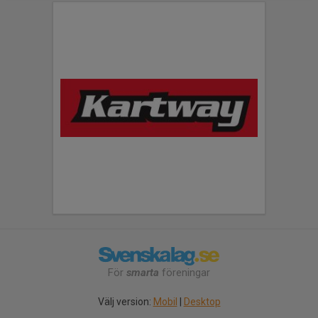
För
smarta
föreningar
Välj version:
Mobil
|
Desktop