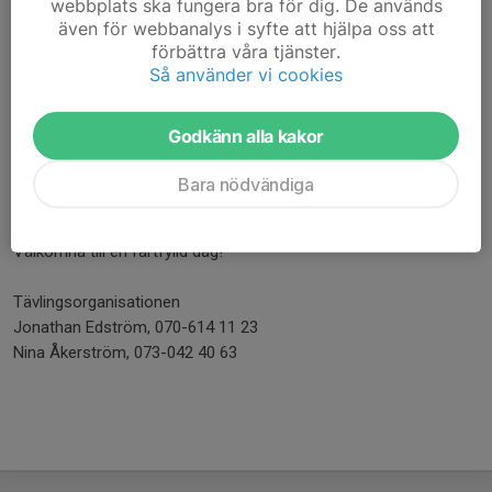
webbplats ska fungera bra för dig. De används
även för webbanalys i syfte att hjälpa oss att
Reseräkning
förbättra våra tjänster.
Så använder vi cookies
Ladda hem blankett här >>
Vid sjukdom
Godkänn alla kakor
Om du blir sjuk, anmäl detta till tävlingsledare och stanna
hemma.
Bara nödvändiga
Välkomna till en fartfylld dag!
Tävlingsorganisationen
Jonathan Edström, 070-614 11 23
Nina Åkerström, 073-042 40 63