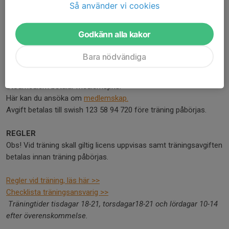
TRÄNINGSAVGIFTER
Så använder vi cookies
Folkrace/rallycross
Medlem: 200:-
Godkänn alla kakor
Ej medlem: 500:-
Konbana
Bara nödvändiga
Medlem: 200:-
Ej medlem: 300:-
Stödmedlem betalar medlemspris.
Här kan du ansöka om
medlemskap.
Avgift betalas till swish 123 58 94 720 före träning påbörjas.
REGLER
Obs! Vid träning skall giltig licens uppvisas samt träningsavgiften
betalas innan träning påbörjas.
Regler vid träning, läs här >>
Checklista träningsansvarig >>
Träningtider tisdagar 18-21, torsdagar18-21 och lördagar 10-14
efter överenskommelse.