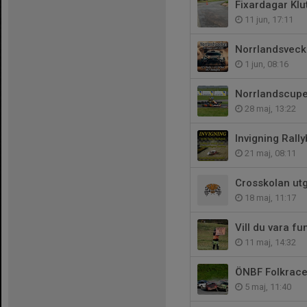
Fixardagar Klu
11 jun, 17:11
Norrlandsvec
1 jun, 08:16
Norrlandscupe
28 maj, 13:22
Invigning Rall
21 maj, 08:11
Crosskolan ut
18 maj, 11:17
Vill du vara f
11 maj, 14:32
ÖNBF Folkrace
5 maj, 11:40