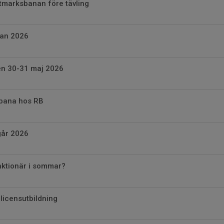
tmarksbanan före tävling
kan 2026
n 30-31 maj 2026
ybana hos RB
går 2026
unktionär i sommar?
licensutbildning