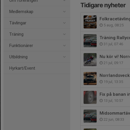
Om föreningen
Tidigare nyheter
Medlemskap
Folkracetävlin
Tävlingar
5 aug, 08:25
Träning
Träning Rallyc
31 jul, 07:46
Funktionärer
Nu kör vi! Nor
Utbildning
21 jul, 09:17
Hyrkart/Event
Norrlandsvecka
19 jul, 13:35
Fix på banan 
13 jul, 10:57
Midsommartävli
22 jun, 08:33