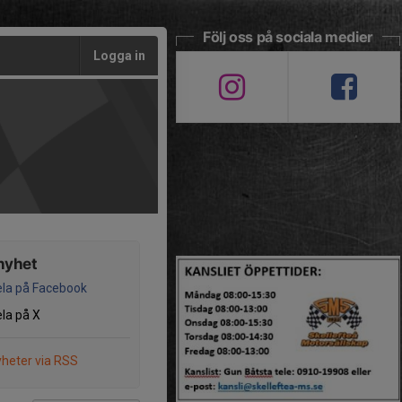
Följ oss på sociala medier
Logga in
nyhet
la på Facebook
la på X
heter via RSS