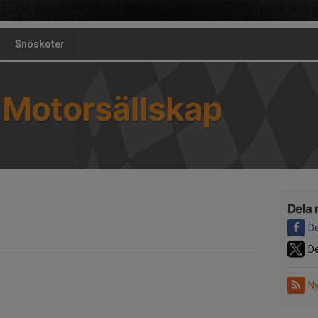
Snöskoter
 Motorsällskap
Dela 
De
De
Ny